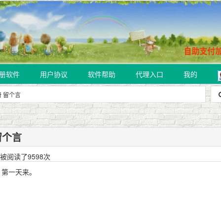
册软件
用户协议
软件帮助
代理入口
我的
 留个言
留个言
被阅读了9598次
第一天来。