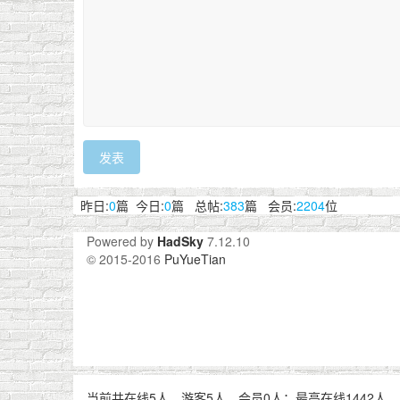
发表
昨日:
0
篇 今日:
0
篇 总帖:
383
篇 会员:
2204
位
Powered by
HadSky
7.12.10
© 2015-2016
PuYueTian
当前共在线5人，游客5人，会员0人；最高在线1442人，发生在20