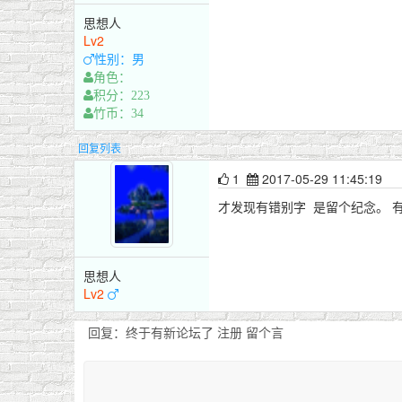
思想人
Lv2
性别：男
角色：
积分：223
竹币：34
回复列表
1
2017-05-29 11:45:19
才发现有错别字 是留个纪念。 
思想人
Lv2
回复：终于有新论坛了 注册 留个言