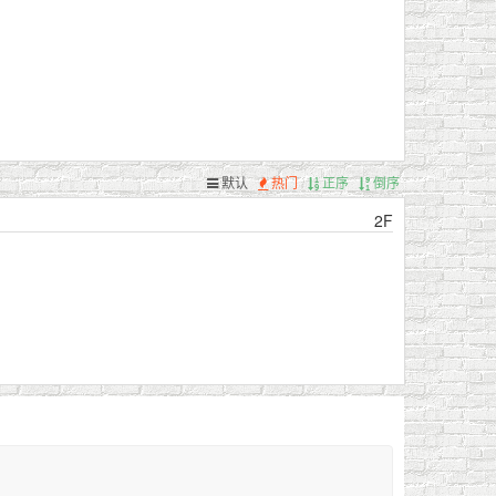
默认
热门
正序
倒序
2F