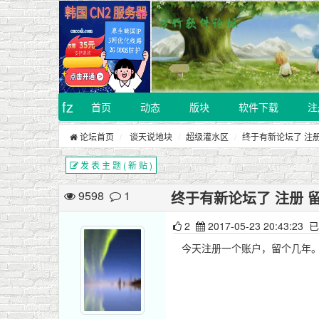
fz
首页
动态
版块
软件下载
注
论坛首页
谈天说地块
超级灌水区
终于有新论坛了 注册
发 表 主 题 ( 新 贴 )
9598
1
终于有新论坛了 注册 
2
2017-05-23 20:43:23
已
今天注册一个账户，留个几年。